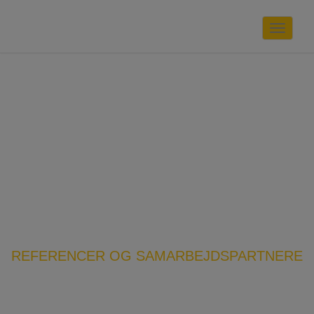
Toggle
navigat
Referencer
Referencer
Home
REFERENCER OG SAMARBEJDSPARTNERE